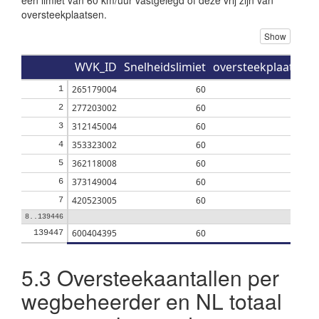
een limiet van 60 km/uur vastgelegd of deze vrij zijn van
oversteekplaatsen.
Show
WVK_ID
Snelheidslimiet
oversteekplaatsen_
265179004
60
1
277203002
60
2
312145004
60
3
353323002
60
4
362118008
60
5
373149004
60
6
420523005
60
7
8..139446
600404395
60
139447
5.3
Oversteekaantallen per
wegbeheerder en NL totaal