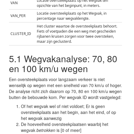
Locatie oversteekplaats op het Wegvak ten
VAN
opzichte van het beginpunt, in meters.
Locatie oversteekplaats op het Wegvak, in
VAN_PER
percentage naar wegvaklengte.
Het cluster waartoe de oversteekplaats behoort.
Fiets of voetpaden die een weg met gescheiden
CLUSTER_ID
rijbanen kruisen zorgen voor twee oversteken,
maar zijn geclusterd.
Een uniek ID per oversteekplaats bestaande uit
OVERSTK_ID
het CLUSTER_ID en een letter beginnend bij A.
5.1
Wegvakanalyse: 70, 80
AANTAL
Het aantal oversteekplaatsen in het cluster.
en 100 km/u wegen
Het NWB knoopnummer, indien sprake van een
NWB_NODE
oversteekplaats op basis van het NWB.
Een oversteekplaats voor langzaam verkeer is niet
De hoogste maximum snelheid op het wegvak, uit
wenselijk op wegen met een snelheid van 70 km/u of hoger.
SNELHEID
het NWB.
De analyse richt zich daarom op 70, 80 en 100 km/u wegen
De WEGVAK_ID's van alle betrokken wegvakken
buiten de bebouwde kom. Per wegvak ID wordt vastgelegd:
WVKID_LST
bij de betreffende knoop van de oversteekplaats.
Of het wegvak wel of niet voldoet; Er is geen
De bron op basis waarvan de oversteekplaats is
oversteekplaats aan het begin, aan het eind, of op
BRON
bepaald. NWB, TOP10NL, routedatabank, of
het wegvak aanwezig
verkeersbordenbestand.
De hoeveelheid oversteekplaatsen waarbij het
Of er sprake is op een oversteekplaats van
GESCH_RIJB
wegvak
betrokken
is [0 of meer]
gescheide rijbanen, als ja/nee.