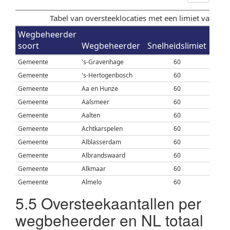
Tabel van oversteeklocaties met een limiet van 60
Wegbeheerder
soort
Wegbeheerder
Snelheidslimiet
over
Gemeente
's-Gravenhage
60
Gemeente
's-Hertogenbosch
60
Gemeente
Aa en Hunze
60
Gemeente
Aalsmeer
60
Gemeente
Aalten
60
Gemeente
Achtkarspelen
60
Gemeente
Alblasserdam
60
Gemeente
Albrandswaard
60
Gemeente
Alkmaar
60
Gemeente
Almelo
60
Gemeente
Almere
60
5.5
Oversteekaantallen per
Gemeente
Alphen aan den Rijn
60
wegbeheerder en NL totaal
Gemeente
Alphen-Chaam
60