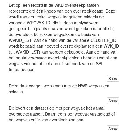
Let op, een record in de WKD oversteekplaatsen
De korste afstand tussen de oversteekplaats en
WAARSC_BRD
de aanwezige waarschuwingsborden, tussen 0 en
representeerd één knoop van een oversteeklocatie. Deze
100 meter.
wordt aan een enkel wegvak toegekend middels de
variabele WEGVAK_ID, die in deze analyse wordt
De aanwezigheid van bushaltes in de nabijheid,
HALTES
vastgelegd als uniek ID van de bushalte(s).
genegeerd. In plaats daarvan wordt gekeken naar alle bij
de oversteek betrokken wegvakken op basis van
De meeste relevante modaliteit voor de
HOOFDMOD
WVKID_LST. Aan de hand van de variabele CLUSTER_ID
oversteekplaats, als fietser/voetganger.
wordt bepaald aan hoeveel oversteekplaatsen een WVK_ID
Of de oversteekplaats onderdeel uitmaakt van
WAND_FIETS
(uit WVKID_LST) kan worden gekoppeld. Aan de hand van
een fiets- of wandelroute, als fietsnetwerk/LAW/-.
het aantal
betrokken
oversteekplaatsen bepalen we of een
Het aantal personen ('people') op de knoop op
wegvak voldoet of niet aan dit kenmerk van de SPI
STRA_PEOPLE
basis van Strava-data, voor de verhouding in
Infrastructuur.
intensiteiten tussen locaties.
Het aantal trips op de knoop op basis van Strava-
Show
STRA_TRIPS
data, voor de verhouding in intensiteiten tussen
Deze data voegen we samen met de NWB wegvakken
locaties.
selectie.
Fietsintensiteiten op de knoop uit het
MOB_FIETS
Mobiliteitsspectrum.
Show
Dit levert een dataset op met per wegvak het aantal
oversteekplaatsen. Daarmee is per wegvak vastgelegd of
het wegvak vrij is van oversteekplaatsen.
Show