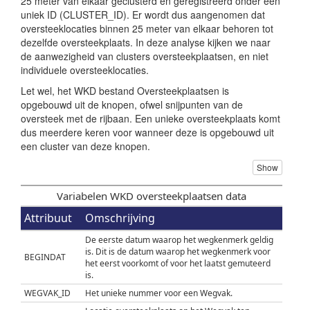
25 meter van elkaar geclusterd en geregistreerd onder een
uniek ID (CLUSTER_ID). Er wordt dus aangenomen dat
oversteeklocaties binnen 25 meter van elkaar behoren tot
dezelfde oversteekplaats. In deze analyse kijken we naar
de aanwezigheid van clusters oversteekplaatsen, en niet
individuele oversteeklocaties.
Let wel, het WKD bestand Oversteekplaatsen is
opgebouwd uit de knopen, ofwel snijpunten van de
oversteek met de rijbaan. Een unieke oversteekplaats komt
dus meerdere keren voor wanneer deze is opgebouwd uit
een cluster van deze knopen.
Show
Variabelen WKD oversteekplaatsen data
Attribuut
Omschrijving
De eerste datum waarop het wegkenmerk geldig
is. Dit is de datum waarop het wegkenmerk voor
BEGINDAT
het eerst voorkomt of voor het laatst gemuteerd
is.
WEGVAK_ID
Het unieke nummer voor een Wegvak.