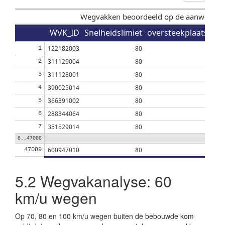
Wegvakken beoordeeld op de aanwezighei
WVK_ID
Snelheidslimiet
oversteekplaatsen_
122182003
80
1
311129004
80
2
311128001
80
3
390025014
80
4
366391002
80
5
288344064
80
6
351529014
80
7
8..47088
600947010
80
47089
5.2
Wegvakanalyse: 60
km/u wegen
Op 70, 80 en 100 km/u wegen buiten de bebouwde kom