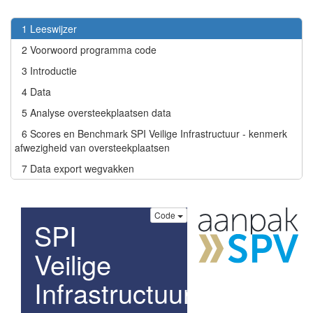
1
Leeswijzer
2
Voorwoord programma code
3
Introductie
4
Data
5
Analyse oversteekplaatsen data
6
Scores en Benchmark SPI Veilige Infrastructuur - kenmerk
afwezigheid van oversteekplaatsen
7
Data export wegvakken
Code
SPI
Veilige
Infrastructuur