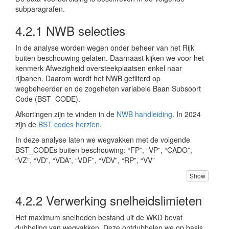
subparagrafen.
4.2.1
NWB selecties
In de analyse worden wegen onder beheer van het Rijk
buiten beschouwing gelaten. Daarnaast kijken we voor het
kenmerk Afwezigheid oversteekplaatsen enkel naar
rijbanen. Daarom wordt het NWB gefilterd op
wegbeheerder en de zogeheten variabele Baan Subsoort
Code (BST_CODE).
Afkortingen zijn te vinden in de
NWB handleiding
. In 2024
zijn de
BST codes herzien
.
In deze analyse laten we wegvakken met de volgende
BST_CODEs buiten beschouwing: “FP”, “VP”, “CADO”,
“VZ”, “VD”, “VDA”, “VDF”, “VDV”, “RP”, “VV”
Show
4.2.2
Verwerking snelheidslimieten
Het maximum snelheden bestand uit de WKD bevat
dubbeling van wegvakken. Deze ontdubbelen we op basis