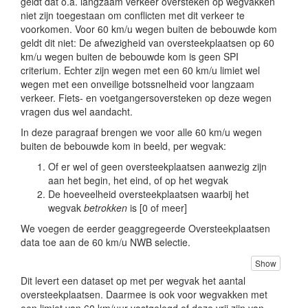
geldt dat o.a. langzaam verkeer oversteken op wegvakken
niet zijn toegestaan om conflicten met dit verkeer te
voorkomen. Voor 60 km/u wegen buiten de bebouwde kom
geldt dit niet: De afwezigheid van oversteekplaatsen op 60
km/u wegen buiten de bebouwde kom is geen SPI
criterium. Echter zijn wegen met een 60 km/u limiet wel
wegen met een onveilige botssnelheid voor langzaam
verkeer. Fiets- en voetgangersoversteken op deze wegen
vragen dus wel aandacht.
In deze paragraaf brengen we voor alle 60 km/u wegen
buiten de bebouwde kom in beeld, per wegvak:
Of er wel of geen oversteekplaatsen aanwezig zijn
aan het begin, het eind, of op het wegvak
De hoeveelheid oversteekplaatsen waarbij het
wegvak
betrokken
is [0 of meer]
We voegen de eerder geaggregeerde Oversteekplaatsen
data toe aan de 60 km/u NWB selectie.
Show
Dit levert een dataset op met per wegvak het aantal
oversteekplaatsen. Daarmee is ook voor wegvakken met