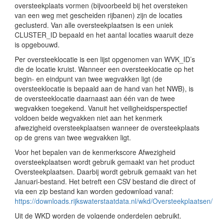
oversteekplaats vormen (bijvoorbeeld bij het oversteken
van een weg met gescheiden rijbanen) zijn de locaties
geclusterd. Van alle oversteekplaatsen is een uniek
CLUSTER_ID bepaald en het aantal locaties waaruit deze
is opgebouwd.
Per oversteeklocatie is een lijst opgenomen van WVK_ID’s
die de locatie kruist. Wanneer een oversteeklocatie op het
begin- en eindpunt van twee wegvakken ligt (de
oversteeklocatie is bepaald aan de hand van het NWB), is
de oversteeklocatie daarnaast aan één van de twee
wegvakken toegekend. Vanuit het veiligheidsperspectief
voldoen beide wegvakken niet aan het kenmerk
afwezigheid oversteekplaatsen wanneer de oversteekplaats
op de grens van twee wegvakken ligt.
Voor het bepalen van de kenmerkscore Afwezigheid
oversteekplaatsen wordt gebruik gemaakt van het product
Oversteekplaatsen. Daarbij wordt gebruik gemaakt van het
Januari-bestand. Het betreft een CSV bestand die direct of
via een zip bestand kan worden gedownload vanaf:
https://downloads.rijkswaterstaatdata.nl/wkd/Oversteekplaatsen/
Uit de WKD worden de volgende onderdelen gebruikt.