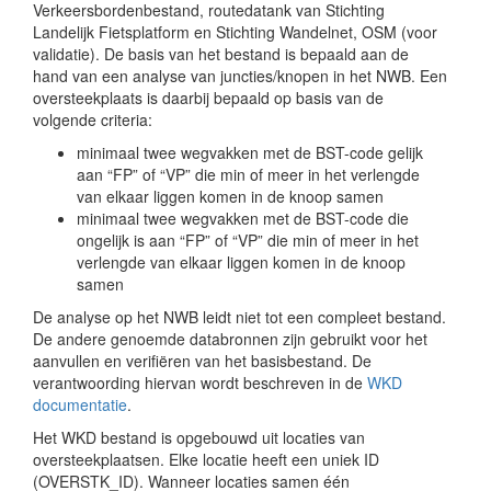
Verkeersbordenbestand, routedatank van Stichting
Landelijk Fietsplatform en Stichting Wandelnet, OSM (voor
validatie). De basis van het bestand is bepaald aan de
hand van een analyse van juncties/knopen in het NWB. Een
oversteekplaats is daarbij bepaald op basis van de
volgende criteria:
minimaal twee wegvakken met de BST-code gelijk
aan “FP” of “VP” die min of meer in het verlengde
van elkaar liggen komen in de knoop samen
minimaal twee wegvakken met de BST-code die
ongelijk is aan “FP” of “VP” die min of meer in het
verlengde van elkaar liggen komen in de knoop
samen
De analyse op het NWB leidt niet tot een compleet bestand.
De andere genoemde databronnen zijn gebruikt voor het
aanvullen en verifiëren van het basisbestand. De
verantwoording hiervan wordt beschreven in de
WKD
documentatie
.
Het WKD bestand is opgebouwd uit locaties van
oversteekplaatsen. Elke locatie heeft een uniek ID
(OVERSTK_ID). Wanneer locaties samen één