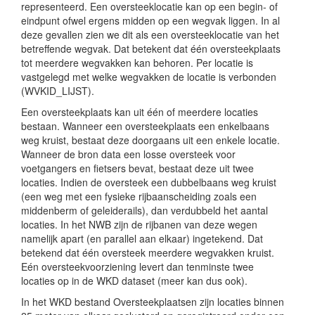
representeerd. Een oversteeklocatie kan op een begin- of
eindpunt ofwel ergens midden op een wegvak liggen. In al
deze gevallen zien we dit als een oversteeklocatie van het
betreffende wegvak. Dat betekent dat één oversteekplaats
tot meerdere wegvakken kan behoren. Per locatie is
vastgelegd met welke wegvakken de locatie is verbonden
(WVKID_LIJST).
Een oversteekplaats kan uit één of meerdere locaties
bestaan. Wanneer een oversteekplaats een enkelbaans
weg kruist, bestaat deze doorgaans uit een enkele locatie.
Wanneer de bron data een losse oversteek voor
voetgangers en fietsers bevat, bestaat deze uit twee
locaties. Indien de oversteek een dubbelbaans weg kruist
(een weg met een fysieke rijbaanscheiding zoals een
middenberm of geleiderails), dan verdubbeld het aantal
locaties. In het NWB zijn de rijbanen van deze wegen
namelijk apart (en parallel aan elkaar) ingetekend. Dat
betekend dat één oversteek meerdere wegvakken kruist.
Eén oversteekvoorziening levert dan tenminste twee
locaties op in de WKD dataset (meer kan dus ook).
In het WKD bestand Oversteekplaatsen zijn locaties binnen