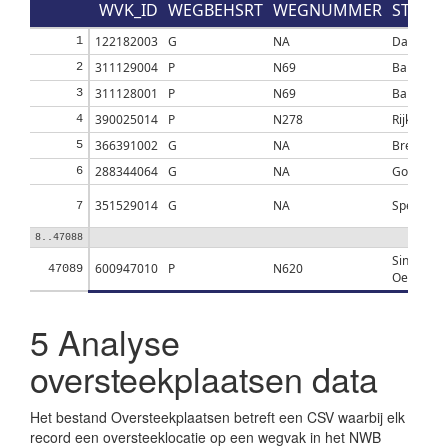
WVK_ID
WEGBEHSRT
WEGNUMMER
STT_N
122182003
G
NA
Dam
1
311129004
P
N69
Barrier
2
311128001
P
N69
Barrier
3
390025014
P
N278
Rijksweg
4
366391002
G
NA
Bremerbe
5
288344064
G
NA
Gooiergra
6
351529014
G
NA
Spearster
7
8..47088
Sint-
600947010
P
N620
47089
Oedenro
5
Analyse
oversteekplaatsen data
Het bestand Oversteekplaatsen betreft een CSV waarbij elk
record een oversteeklocatie op een wegvak in het NWB