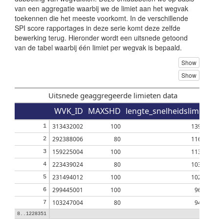
van een aggregatie waarbij we de limiet aan het wegvak
toekennen die het meeste voorkomt. In de verschillende
SPI score rapportages in deze serie komt deze zelfde
bewerking terug. Hieronder wordt een uitsnede getoond
van de tabel waarbij één limiet per wegvak is bepaald.
Show
Show
Uitsnede geaggregeerde limieten data
WVK_ID
MAXSHD
lengte_snelheidslimiet
313432002
100
13922
1
292388006
80
11690
2
159225004
100
11385
3
223439024
80
10305
4
231494012
100
10260
5
299445001
100
9694
6
103247004
80
9448
7
8..1228351