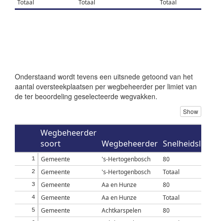
Totaal
Totaal
Totaal
Onderstaand wordt tevens een uitsnede getoond van het
aantal oversteekplaatsen per wegbeheerder per limiet van
de ter beoordeling geselecteerde wegvakken.
Show
Wegbeheerder
soort
Wegbeheerder
Snelheidslimiet
Gemeente
's-Hertogenbosch
80
1
Gemeente
's-Hertogenbosch
Totaal
2
Gemeente
Aa en Hunze
80
3
Gemeente
Aa en Hunze
Totaal
4
Gemeente
Achtkarspelen
80
5