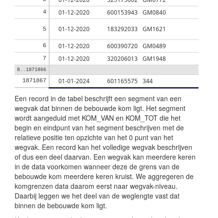
01-12-2020
600153943
GM0840
Rucp
4
01-12-2020
183292033
GM1621
Lans
5
01-12-2020
600390720
GM0489
Bare
6
01-12-2020
320206013
GM1948
Meier
7
8..1871866
01-01-2024
601165575
344
Utre
1871867
Een record in de tabel beschrijft een segment van een
wegvak dat binnen de bebouwde kom ligt. Het segment
wordt aangeduid met KOM_VAN en KOM_TOT die het
begin en eindpunt van het segment beschrijven met de
relatieve positie ten opzichte van het 0 punt van het
wegvak. Een record kan het volledige wegvak beschrijven
of dus een deel daarvan. Een wegvak kan meerdere keren
in de data voorkomen wanneer deze de grens van de
bebouwde kom meerdere keren kruist. We aggregeren de
komgrenzen data daarom eerst naar wegvak-niveau.
Daarbij leggen we het deel van de weglengte vast dat
binnen de bebouwde kom ligt.