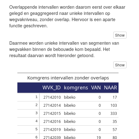
Overlappende intervallen worden daarom eerst over elkaar
gelegd en geaggregeerd naar unieke intervallen op
wegvakniveau, zonder overlap. Hiervoor is een aparte
functie geschreven.
Show
Daarmee worden unieke intervallen van segmenten van
wegvakken binnen de bebouwde kom bepaald. Het
resultaat daarvan wordt hieronder getoond.
Show
Komgrens intervallen zonder overlaps
WVK_ID
komgrens
VAN
NAAR
27142010
bibeko
0
17
1
27142014
bibeko
0
103
2
27142015
bibeko
0
333
3
27142016
bibeko
0
35
4
27142019
bibeko
0
57
5
27142039
bibeko
19
80
6