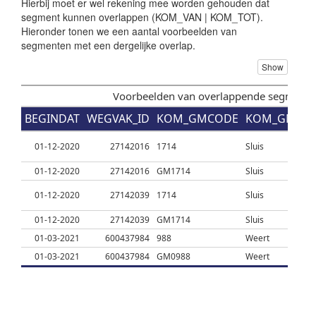
Hierbij moet er wel rekening mee worden gehouden dat
segment kunnen overlappen (KOM_VAN | KOM_TOT).
Hieronder tonen we een aantal voorbeelden van
segmenten met een dergelijke overlap.
Show
Voorbeelden van overlappende segment
BEGINDAT
WEGVAK_ID
KOM_GMCODE
KOM_GMNA
01-12-2020
27142016
1714
Sluis
01-12-2020
27142016
GM1714
Sluis
01-12-2020
27142039
1714
Sluis
01-12-2020
27142039
GM1714
Sluis
01-03-2021
600437984
988
Weert
01-03-2021
600437984
GM0988
Weert