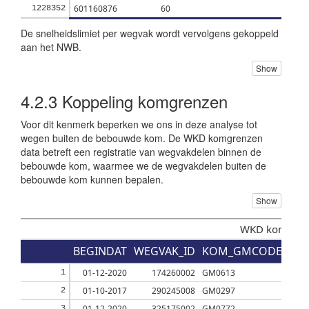
601160876
60
2
1228352
De snelheidslimiet per wegvak wordt vervolgens gekoppeld
aan het NWB.
Show
4.2.3
Koppeling komgrenzen
Voor dit kenmerk beperken we ons in deze analyse tot
wegen buiten de bebouwde kom. De WKD komgrenzen
data betreft een registratie van wegvakdelen binnen de
bebouwde kom, waarmee we de wegvakdelen buiten de
bebouwde kom kunnen bepalen.
Show
WKD komgren
BEGINDAT
WEGVAK_ID
KOM_GMCODE
KO
01-12-2020
174260002
GM0613
Albr
1
01-10-2017
290245008
GM0297
Zalt
2
01-12-2020
325175002
GM0772
Eind
3