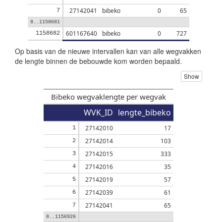
27142041
bibeko
0
65
7
8..1158681
601167640
bibeko
0
727
1158682
Op basis van de nieuwe intervallen kan van alle wegvakken
de lengte binnen de bebouwde kom worden bepaald.
Show
Bibeko wegvaklengte per wegvak
WVK_ID
lengte_bibeko
27142010
17
1
27142014
103
2
27142015
333
3
27142016
35
4
27142019
57
5
27142039
61
6
27142041
65
7
8..1156926