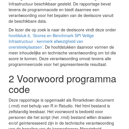
Infrastructuur beschikbaar gesteld. De rapportage bevat
tevens de programmacode en biedt daarmee een
verantwoording voor het bepalen van de deelscore vanuit
de beschikbare data.
De lezer die op zoek is naar de deelscore vindt deze onder
hoofdstuk 6, ‘Scores en Benchmark SPI Veilige
Infrastructuur - kenmerk afwezigheid van
oversteekplaatsen’
. De hoofdstukken daarvoor vormen de
meer inhoudelijke en technische verantwoording om tot die
score te komen. Deze verantwoording omvat tevens alle
programmeercode voor het gepresenteerde resultaat.
2
Voorwoord programma
code
Deze rapportage is opgemaakt als Rmarkdown document
(.rmd) met behulp van R in Rstudio. Het html bestand is
zelfstandig leesbaar. Het voorwoord is bedoeld voor
personen die het script (het .rmd) bestand willen draaien
en/of geïnteresseerd zijn in de technische verantwoording
van de bepaling van de kenmerkscore Afwezigheid